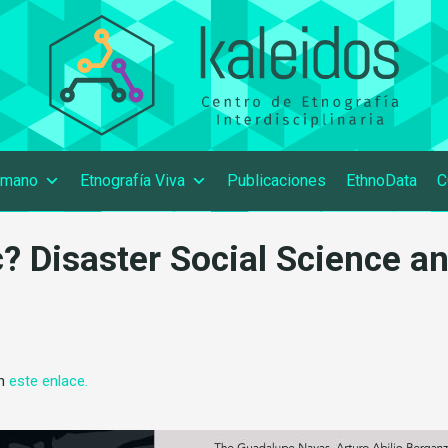
umano
Etnografía Viva
Publicaciones
EthnoData
C
? Disaster Social Science an
en
este enlace.