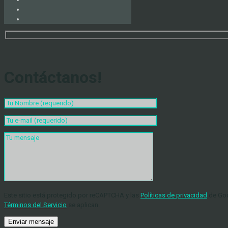
Contáctanos!
Este sitio está protegido por reCAPTCHA y las
Políticas de privacidad
de Goo
Términos del Servicio
se aplican.