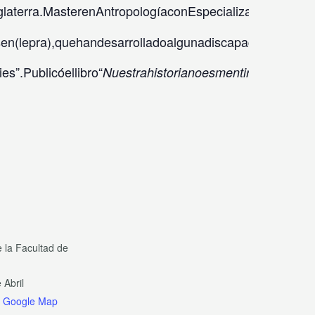
laterra.MasterenAntropologíaconEspecializaciónenDesa
pra),quehandesarrolladoalgunadiscapacidad,enIndonesi
es”.Publicóellibro“
Nuestrahistorianoesmentira:Vivircon‘
e la Facultad de
 Abril
 Google Map