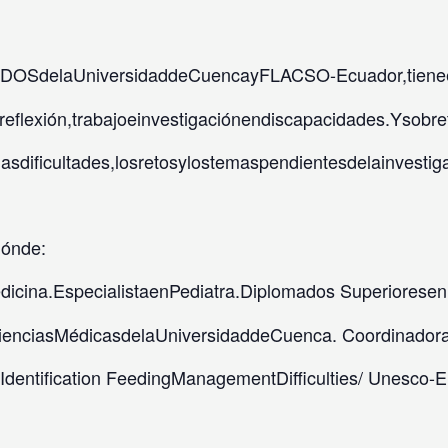
LEIDOSdelaUniversidaddeCuencayFLACSO-Ecuador,tienee
areflexión,trabajoeinvestigaciónendiscapacidades.Yso
elasdificultades,losretosylostemaspendientesdelainves
iónde:
icina.EspecialistaenPediatra.Diplomados Superioresen
nciasMédicasdelaUniversidaddeCuenca. Coordinadorade
:Identification FeedingManagementDifficulties/ Unesco