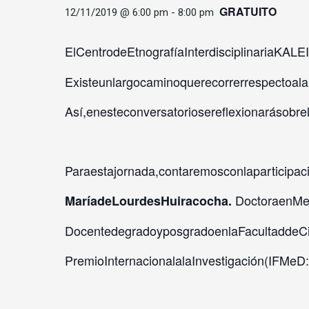
GRATUITO
12/11/2019 @ 6:00 pm
-
8:00 pm
ElCentrodeEtnografíaInterdisciplinariaKA
Existeunlargocaminoquerecorrerrespectoal
Así,enesteconversatoriosereflexionarásobr
Paraestajornada,contaremosconlaparticipac
DoctoraenMed
MaríadeLourdesHuiracocha.
DocentedegradoyposgradoenlaFacultaddeCie
PremioInternacionalalaInvestigación(IFMeD