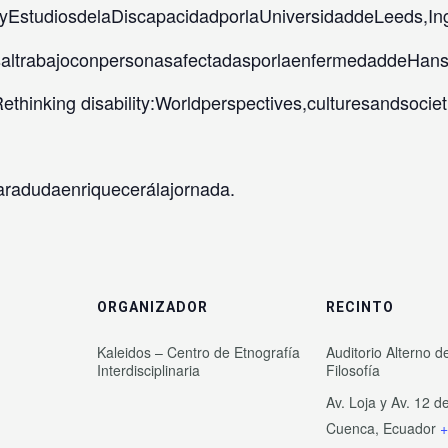
yEstudiosdelaDiscapacidadporlaUniversidaddeLeeds,Ing
trabajoconpersonasafectadasporlaenfermedaddeHansen(le
ethinking disability:Worldperspectives,culturesandsocieti
radudaenriquecerálajornada.
ORGANIZADOR
RECINTO
Kaleidos – Centro de Etnografía
Auditorio Alterno d
Interdisciplinaria
Filosofía
Av. Loja y Av. 12 de
Cuenca
,
Ecuador
+