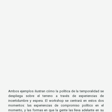
"seguir luchando" en medio de la incertidumbre.
El segundo es un ejemplo de etnografía prisionera.
Luego de un trabajo de larga data, la colaboración se
centra en la vida después de la cárcel y en las
condiciones de posibilidad de vivir hacia adelante y
entender hacia atrás sin miedo al encarcelamiento.
El tercero es un ejemplo de nuestro trabajo con una
asociación de desaparecidos y se basa en un conjunto
de ocho cortos documentales producidos y creados
en colaboración con sus familias, que siguen
buscándolos. La vida sin sus seres queridos -y la
inquietante incertidumbre de su paradero- perturba las
divisiones temporales.
Ambos ejemplos ilustran cómo la política de la temporalidad se
despliega sobre el terreno a través de experiencias de
incertidumbre y espera. El workshop se centrará en estos dos
momentos: las experiencias de compromiso político en el
momento, y las formas en que la gente las lleva adelante en su