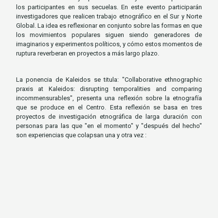
los participantes en sus secuelas. En este evento participarán
investigadores que realicen trabajo etnográfico en el Sur y Norte
Global. La idea es reflexionar en conjunto sobre las formas en que
los movimientos populares siguen siendo generadores de
imaginarios y experimentos políticos, y cómo estos momentos de
ruptura reverberan en proyectos a más largo plazo.
La ponencia de Kaleidos se titula: "Collaborative ethnographic
praxis at Kaleidos: disrupting temporalities and comparing
incommensurables", presenta una reflexión sobre la etnografía
que se produce en el Centro. Esta reflexión se basa en tres
proyectos de investigación etnográfica de larga duración con
personas para las que "en el momento" y "después del hecho"
son experiencias que colapsan una y otra vez :
El primero es con trabajadores migrantes ecuatorianos
que experimentan la "crisis" como un evento continuo
-ya sea crisis económica, financiera, de vivienda o de
salud- y cuyo "impulso para actuar" es a menudo un
mecanismo de último recurso que les permite el
tiempo necesario para ajustarse precariamente a