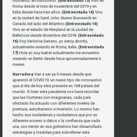
momento, en Estocolmo.
(Entrevistado 13)
Vivo en
Roma desde el mes de noviembre del 2019 y en
Italia desde hace tres años.
(Entrevistada 14)
Vivo
en la ciudad de Saint John, Nuevo Brunswick en
Canadá del lado del Atlántico.
(Entrevistado 15)
Vivo en el estado de Maryland en la ciudad de
Baltimore desde diciembre del 2018.
(Entrevistado
16)
Soy Verónica Serrano, yo estoy ahorita,
actualmente viviendo en Roma, Italia.
(Entrevistado
17)
Hola yo soy Isabel actualmente me encuentro
viviendo en Berlin desde hace aproximadamente 6
meses.
Narradora:
Van a ser ya 3 meses desde que
apareció el COVID19, un nuevo tipo de coronavirus
que al día de hoy está presente en 168 países del
mundo. Si bien esta pandemia nos hace recordar
que las fronteras son imaginarias, cada país
afectado ha actuado con diferentes niveles de
premura, autoritarismo e inversión. Lo mismo han
hecho sus ciudadanas y ciudadanos que por su
diferente acceso a datos o la confianza que cada
una, uno tienen en sus gobiernos han desarrollado
estrategias y medidas para sobrellevar esta