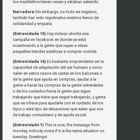
los madrileños tienen casas y estaban saliendo.
Narradora:
Sin embargo, no todo es negativo,
también han sido registrados eventos llenos de
solidaridad y empatía.
(Entrevistada 15)
Hay incluso ahorita una
campaña en facebook en donde se está
incentivando a la gente que vayan a estas
pequeñas tiendas asiáticas a comprar comida.
(Entrevistada 16)
Es bastante sorprendente ver la
capacidad de adaptación del ser humano y como
salen en estos casos de cantar en los balcones o
de la gente que ayuda en compras, ayudar a la
gente a hacer las compras de la gente vulnerables
o de los cuidados hacia la gente que sigue
trabajando que tiene que seguir trabajando, y gente
que se ofrece para ayudarle con el cuidado de los
hijos o este tipo de situaciones que salen que son
de trabajo comunitario y de ayuda social.
(Entrevistado 1)
This is now, the mesaage from
monday, nobody nows if it is the same situation on
tuesday. Greetings!