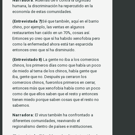
Narradora:
Además de ir contra la dignidad
humana, la discriminación ha repercutido en la
economía de estas comunidades.
(Entrevistada 7)
Sé que también, aquí en el barrio
chino, por ejemplo, las ventas en algunos
restaurantes han caído en un 70%, cosas así.
Entonces yo creo que sí ha habido xenofobia pero
como la enfermedad ahora está tan esparcida
entonces creo que sí ha disminuido.
(Entrevistado 8)
La gente no iba a los comercios
chinos, los primeros días como que había un poco
de miedo al tema de los chinos, había gente que
iba, gente que no. Después ya cerraron los
comercios chinos, fueronlos primeros en cerrar,
entonces más que xenofobia había como un poco
como de que ellos saben que el resto y entonces
tienen miedo porque saben cosas que el resto no
sabemos.
Narradora:
El virus también ha confrontado a
diferentes comunidades, reavivando el
regionalismo dentro de países e instituciones.