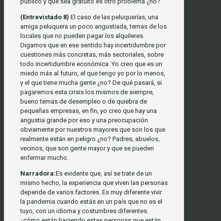
público y que sea gratuito es otro problema ¿no?
(Entrevistado 8)
El caso de las peluquerías, una
amiga peluquera un poco angustiada, temas de los
locales que no pueden pagar los alquileres.
Digamos que en ese sentido hay incertidumbre por
cuestiones más concretas, más sectoriales, sobre
todo incertidumbre económica. Yo creo que es un
miedo más al futuro, el que tengo yo por lo menos,
y el que tiene mucha gente ¿no? De qué pasará, si
pagaremos esta crisis los mismos de siempre,
bueno temas de desempleo o de quiebra de
pequeñas empresas, en fin, yo creo que hay una
angustia grande por eso y una preocupación
obviamente por nuestros mayores que son los que
realmente están en peligro ¿no? Padres, abuelos,
vecinos, que son gente mayor y que se pueden
enfermar mucho.
Narradora:
Es evidente que, así se trate de un
mismo hecho, la experiencia que viven las personas
depende de varios factores. Es muy diferente vivir
la pandemia cuando estás en un país que no es el
tuyo, con un idioma y costumbres diferentes.
¿cómo están haciendo estas personas que están