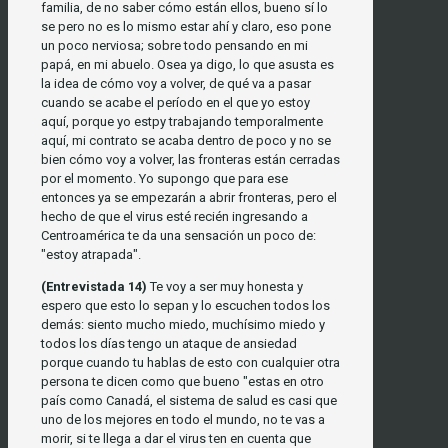
familia, de no saber cómo están ellos, bueno sí lo
se pero no es lo mismo estar ahí y claro, eso pone
un poco nerviosa; sobre todo pensando en mi
papá, en mi abuelo. Osea ya digo, lo que asusta es
la idea de cómo voy a volver, de qué va a pasar
cuando se acabe el período en el que yo estoy
aquí, porque yo estpy trabajando temporalmente
aquí, mi contrato se acaba dentro de poco y no se
bien cómo voy a volver, las fronteras están cerradas
por el momento. Yo supongo que para ese
entonces ya se empezarán a abrir fronteras, pero el
hecho de que el virus esté recién ingresando a
Centroamérica te da una sensación un poco de:
"estoy atrapada".
(Entrevistada 14)
Te voy a ser muy honesta y
espero que esto lo sepan y lo escuchen todos los
demás: siento mucho miedo, muchísimo miedo y
todos los días tengo un ataque de ansiedad
porque cuando tu hablas de esto con cualquier otra
persona te dicen como que bueno "estas en otro
país como Canadá, el sistema de salud es casi que
uno de los mejores en todo el mundo, no te vas a
morir, si te llega a dar el virus ten en cuenta que