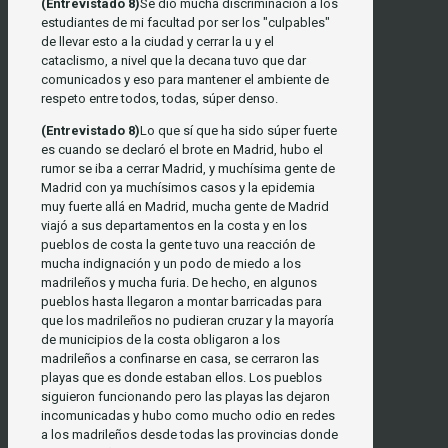
(Entrevistado 8)
Se dió mucha discriminación a los
estudiantes de mi facultad por ser los "culpables"
de llevar esto a la ciudad y cerrar la u y el
cataclismo, a nivel que la decana tuvo que dar
comunicados y eso para mantener el ambiente de
respeto entre todos, todas, súper denso.
(Entrevistado 8)
Lo que sí que ha sido súper fuerte
es cuando se declaró el brote en Madrid, hubo el
rumor se iba a cerrar Madrid, y muchísima gente de
Madrid con ya muchísimos casos y la epidemia
muy fuerte allá en Madrid, mucha gente de Madrid
viajó a sus departamentos en la costa y en los
pueblos de costa la gente tuvo una reacción de
mucha indignación y un podo de miedo a los
madrileños y mucha furia. De hecho, en algunos
pueblos hasta llegaron a montar barricadas para
que los madrileños no pudieran cruzar y la mayoría
de municipios de la costa obligaron a los
madrileños a confinarse en casa, se cerraron las
playas que es donde estaban ellos. Los pueblos
siguieron funcionando pero las playas las dejaron
incomunicadas y hubo como mucho odio en redes
a los madrileños desde todas las provincias donde