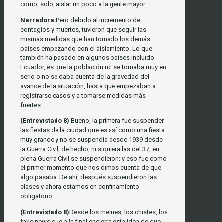
como, solo, aislar un poco a la gente mayor..
Narradora:
Pero debido al incremento de
contagios y muertes, tuvieron que seguir las
mismas medidas que han tomado los demás
países empezando con el aislamiento. Lo que
también ha pasado en algunos países incluido
Ecuador, es que la población no se tomaba muy en
serio o no se daba cuenta de la gravedad del
avance de la situación, hasta que empezaban a
registrarse casos y a tomarse medidas más
fuertes.
(Entrevistado 8)
Bueno, la primera fue suspender
las fiestas de la ciudad que es así como una fiesta
muy grande y no se suspendía desde 1939 desde
la Guerra Civil, de hecho, ni siquiera las del 37, en
plena Guerra Civil se suspendieron; y eso fue como
el primer momento que nos dimos cuenta de que
algo pasaba. De ahí, después suspendieron las
clases y ahora estamos en confinamiento
obligatorio.
(Entrevistado 8)
Desde los memes, los chistes, los
fake news que a la final encierra esta idea de que