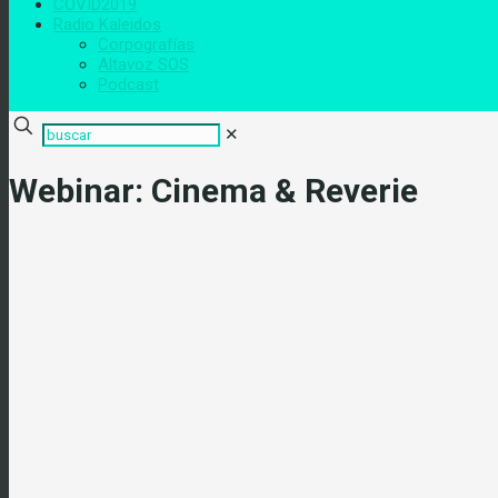
COVID2019
Radio Kaleidos
Corpografías
Altavoz SOS
Podcast
✕
Webinar: Cinema & Reverie