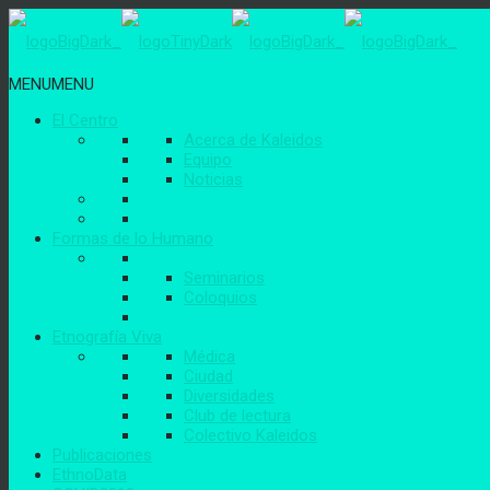
MENU
MENU
El Centro
Acerca de Kaleidos
Equipo
Noticias
Formas de lo Humano
Seminarios
Coloquios
Etnografía Viva
Médica
Ciudad
Diversidades
Club de lectura
Colectivo Kaleidos
Publicaciones
EthnoData