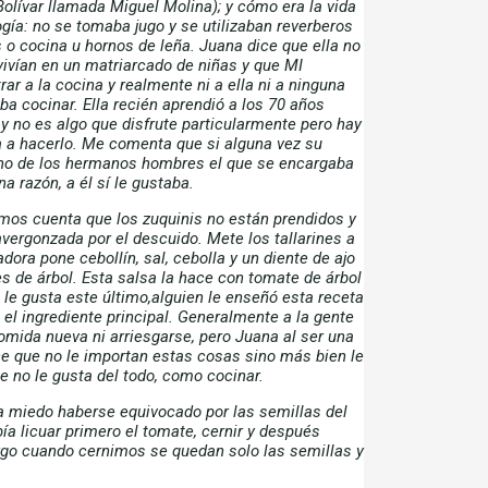
Bolívar llamada Miguel Molina); y cómo era la vida
gía: no se tomaba jugo y se utilizaban reverberos
 o cocina u hornos de leña. Juana dice que ella no
vivían en un matriarcado de niñas y que MI
rar a la cocina y realmente ni a ella ni a ninguna
a cocinar. Ella recién aprendió a los 70 años
 no es algo que disfrute particularmente pero hay
a a hacerlo. Me comenta que si alguna vez su
no de los hermanos hombres el que se encargaba
a razón, a él sí le gustaba.
mos cuenta que los zuquinis no están prendidos y
vergonzada por el descuido. Mete los tallarines a
dora pone cebollín, sal, cebolla y un diente de ajo
s de árbol. Esta salsa la hace con tomate de árbol
 le gusta este último,alguien le enseñó esta receta
 el ingrediente principal. Generalmente a la gente
omida nueva ni arriesgarse, pero Juana al ser una
e que no le importan estas cosas sino más bien le
e no le gusta del todo, como cocinar.
da miedo haberse equivocado por las semillas del
ía licuar primero el tomate, cernir y después
rgo cuando cernimos se quedan solo las semillas y