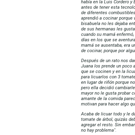
había en la Luis Cordero y 
antes de tener esta tecnolo
de diferentes combustibles
aprendió a cocinar porque 
bisabuela no les dejaba ent
de sus hermanas les gustab
cuando su mamá enfermó, y
días en los que se aventur
mamá se ausentaba, era u
de cocinar, porque por algun
Después de un rato nos da
Juana los prende un poco a
que se cocinen y en la licua
para licuarlos con 3 tomate
en lugar de riñón porque no
pero ella decidió cambiarle
mayor no le gusta probar c
amante de la comida parec
motivan para hacer algo qu
Acaba de licuar todo y le 
tomate de árbol, quizás deb
agregar el resto. Sin emba
no hay problema".