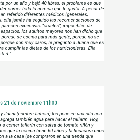
ta por un año y bajó 40 libras, el problema es que
oder comer toda la comida que le gusta. A pesar de
han referido diferentes médicos (generales,
as, ella jamás ha seguido las recomendaciones de
e parecen excesivas, “crueles”, imposibles de
 espacios, los adultos mayores nos han dicho que
as porque se cocina para más gente, porque no se
 porque son muy caros, le pregunto a Juana que es
ra cumplir las dietas de los nutricionistas. Ella
ntad´".
ves 21 de noviembre 11h00
 y Juana(nombre ficticio) los pone en una olla con
 agrega también agua para hacer el tallarín. Hoy,
a comer tallarín con salsa de tomate riñón y
ice que la cocina tiene 60 años y la licuadora unos
on a la casa (se compraron en una tienda que