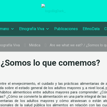
umano
Etnografía Viva
Publicaciones
EthnoData
C
nografía Viva
Médica
Are we what we eat? / ¿Somos lo
/ ¿Somos lo que comemos?
ntre el envejecimiento, el cuidado y las prácticas alimentarias d
ada sobre el estado general de los adultos mayores y, a nivel local
 hábitos alimenticios entre adultos mayores para comprender: ¿C
ias? ¿Cómo se convierte la alimentación en una parte integral de 
alimentarias de los adultos mayores y cómo atraviesan o están at
onales de la salud pública los alimentos en relación con las cuant