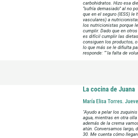
carbohidratos. Hizo esa die
“sufría demasiado” al no p
que en el seguro (IESS) le 
vasculares) a nutricionist
los nutricionistas porque l
cumplir. Dado que en otros
es difícil cumplir las diet
consiguen los productos, o
lo que más se le difiulta pa
responde: “´la falta de volu
La cocina de Juana
María Elisa Torres. Jue
"Ayudo a pelar los zuquinis
agua, mientras en otra olla
además de la crema vamos 
atún. Conversamos largo, d
30. Me cuenta cómo llegar