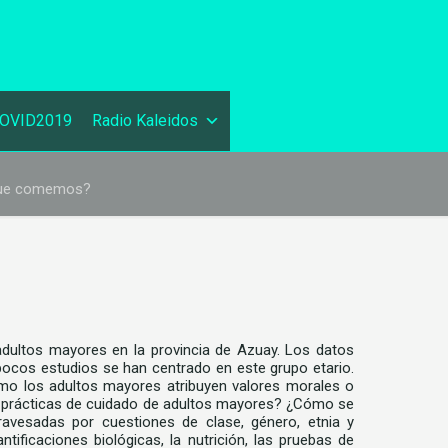
OVID2019
Radio Kaleidos
 que comemos?
e adultos mayores en la provincia de Azuay. Los datos
, pocos estudios se han centrado en este grupo etario.
ómo los adultos mayores atribuyen valores morales o
las prácticas de cuidado de adultos mayores? ¿Cómo se
ravesadas por cuestiones de clase, género, etnia y
ificaciones biológicas, la nutrición, las pruebas de