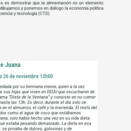
ores es demostrar que la alimentación es un elemento
o, dibujamos y ponemos en diálogo la economía política
 ciencia y tecnología (CTS).
de Juana
tes 26 de noviembre 12h00
ndada por su hermana menor, quien a la vez
e sus hijas que viven en EEUU que escucharon de
lama “Dieta de la Ventana” y consiste en no comer
asta las 13h. Es decir, durante el día solo se
n el almuerzo, el café y la merienda. El resto del
idos como el agua de coco que estábamos
ana, solo había hecho una vez en su vida dieta.
que estaba pesando demasiado. La dieta en esa
 se privaba de dulces, golosinas y de