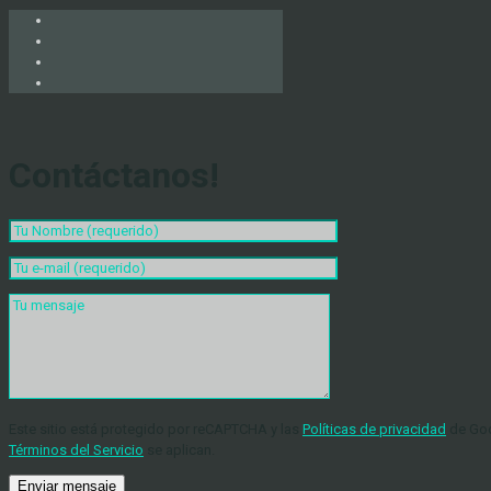
Contáctanos!
Este sitio está protegido por reCAPTCHA y las
Políticas de privacidad
de Goo
Términos del Servicio
se aplican.