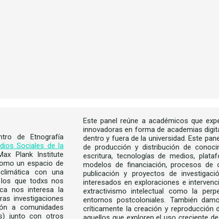
Este panel reúne a académicos que expe
innovadoras en forma de academias digita
ntro de Etnografía
dentro y fuera de la universidad. Este p
dios Sociales de la
de producción y distribución de conoci
ax Plank Institute
escritura, tecnologías de medios, plata
 como un espacio de
modelos de financiación, procesos de co
 climática con una
publicación y proyectos de investigaci
 los que todxs nos
interesados en exploraciones e interven
ca nos interesa la
extractivismo intelectual como la perp
ras investigaciones
entornos postcoloniales. También damo
ción a comunidades
críticamente la creación y reproducción
as) junto con otros
aquellos que exploren el uso creciente d