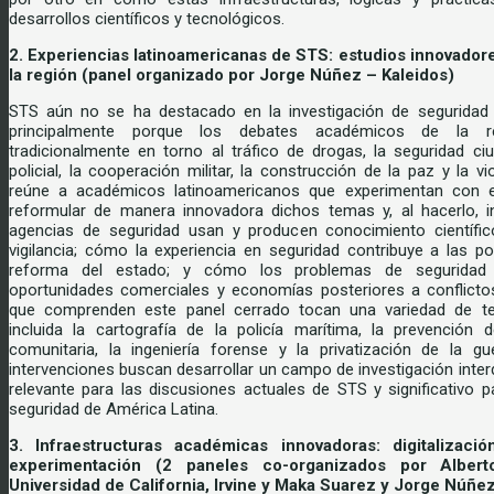
desarrollos científicos y tecnológicos.
2. Experiencias latinoamericanas de STS: estudios innovador
la región (panel organizado por Jorge Núñez – Kaleidos)
STS aún no se ha destacado en la investigación de seguridad 
principalmente porque los debates académicos de la r
tradicionalmente en torno al tráfico de drogas, la seguridad ci
policial, la cooperación militar, la construcción de la paz y la vi
reúne a académicos latinoamericanos que experimentan con 
reformular de manera innovadora dichos temas y, al hacerlo, 
agencias de seguridad usan y producen conocimiento científic
vigilancia; cómo la experiencia en seguridad contribuye a las pol
reforma del estado; y cómo los problemas de seguridad 
oportunidades comerciales y economías posteriores a conflict
que comprenden este panel cerrado tocan una variedad de t
incluida la cartografía de la policía marítima, la prevención de
comunitaria, la ingeniería forense y la privatización de la gu
intervenciones buscan desarrollar un campo de investigación interd
relevante para las discusiones actuales de STS y significativo p
seguridad de América Latina.
3. Infraestructuras académicas innovadoras: digitalizació
experimentación (2 paneles co-organizados por Alber
Universidad de California, Irvine y Maka Suarez y Jorge Núñe