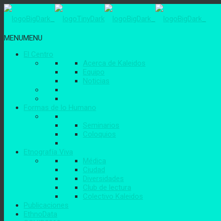
MENU
MENU
El Centro
Acerca de Kaleidos
Equipo
Noticias
Formas de lo Humano
Seminarios
Coloquios
Etnografía Viva
Médica
Ciudad
Diversidades
Club de lectura
Colectivo Kaleidos
Publicaciones
EthnoData