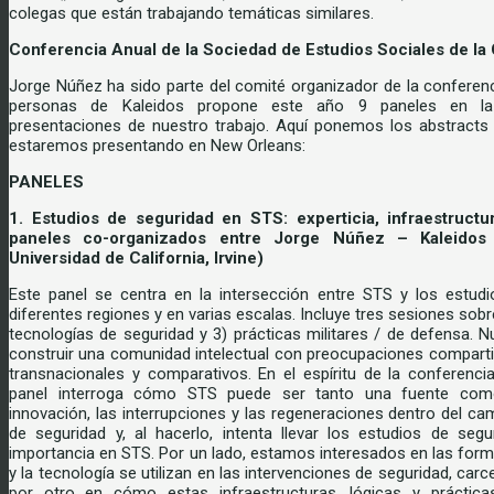
colegas que están trabajando temáticas similares.
Conferencia Anual de la Sociedad de Estudios Sociales de la 
Jorge Núñez ha sido parte del comité organizador de la conferenc
personas de Kaleidos propone este año 9 paneles en la
presentaciones de nuestro trabajo. Aquí ponemos los abstracts
estaremos presentando en New Orleans:
PANELES
1. Estudios de seguridad en STS: experticia, infraestructu
paneles co-organizados entre Jorge Núñez – Kaleido
Universidad de California, Irvine)
Este panel se centra en la intersección entre STS y los estud
diferentes regiones y en varias escalas. Incluye tres sesiones sobre
tecnologías de seguridad y 3) prácticas militares / de defensa. 
construir una comunidad intelectual con preocupaciones comparti
transnacionales y comparativos. En el espíritu de la conferenci
panel interroga cómo STS puede ser tanto una fuente como
innovación, las interrupciones y las regeneraciones dentro del c
de seguridad y, al hacerlo, intenta llevar los estudios de se
importancia en STS. Por un lado, estamos interesados en las form
y la tecnología se utilizan en las intervenciones de seguridad, carc
por otro en cómo estas infraestructuras, lógicas y práctic