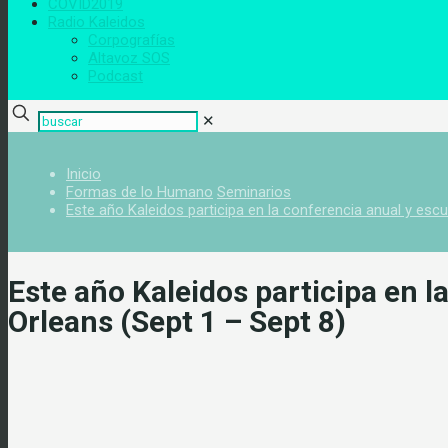
COVID2019
Radio Kaleidos
Corpografías
Altavoz SOS
Podcast
✕
Inicio
Formas de lo Humano
Seminarios
Este año Kaleidos participa en la conferencia anual y esc
Este año Kaleidos participa en 
Orleans (Sept 1 – Sept 8)