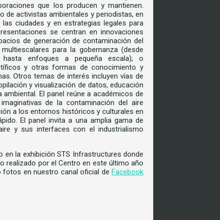
boraciones que los producen y mantienen.
 de activistas ambientales y periodistas, en
 las ciudades y en estrategias legales para
presentaciones se centran en innovaciones
espacios de generación de contaminación del
es multiescalares para la gobernanza (desde
" hasta enfoques a pequeña escala); o
tíficos y otras formas de conocimiento y
onas. Otros temas de interés incluyen vías de
copilación y visualización de datos, educación
cia ambiental. El panel reúne a académicos de
imaginativas de la contaminación del aire
ión a los entornos históricos y culturales en
ido. El panel invita a una amplia gama de
aire y sus interfaces con el industrialismo
o en la exhibición STS Infrastructures donde
o realizado por el Centro en este último año
fotos en nuestro canal oficial de
Facebook