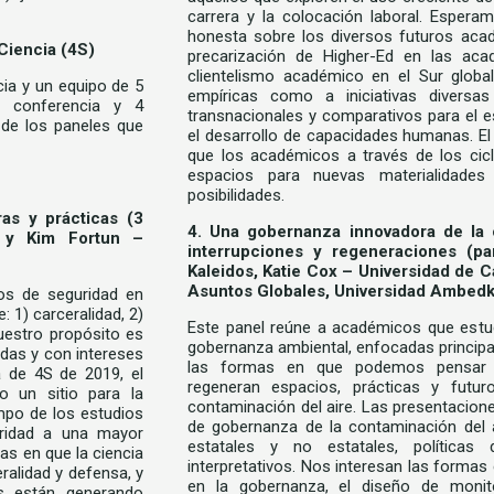
carrera y la colocación laboral. Espera
honesta sobre los diversos futuros acad
Ciencia (4S)
precarización de Higher-Ed en las acad
clientelismo académico en el Sur global
ia y un equipo de 5
empíricas como a iniciativas diversa
 conferencia y 4
transnacionales y comparativos para el e
 de los paneles que
el desarrollo de capacidades humanas. El
que los académicos a través de los cicl
espacios para nuevas materialidades 
posibilidades.
ras y prácticas (3
4. Una gobernanza innovadora de la c
s y Kim Fortun –
interrupciones y regeneraciones (p
Kaleidos, Katie Cox – Universidad de Ca
Asuntos Globales, Universidad Ambedkar
ios de seguridad en
: 1) carceralidad, 2)
Este panel reúne a académicos que estud
Nuestro propósito es
gobernanza ambiental, enfocadas principa
das y con intereses
las formas en que podemos pensar q
a de 4S de 2019, el
regeneran espacios, prácticas y futu
 un sitio para la
contaminación del aire. Las presentacio
ampo de los estudios
de gobernanza de la contaminación del 
guridad a una mayor
estatales y no estatales, políticas
as en que la ciencia
interpretativos. Nos interesan las formas 
eralidad y defensa, y
en la gobernanza, el diseño de monit
as están generando