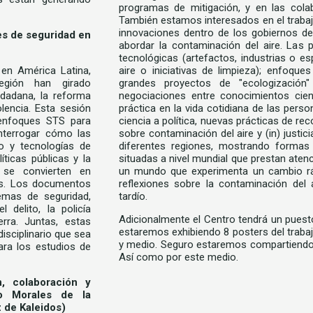
programas de mitigación, y en las cola
También estamos interesados en el trabajo
innovaciones dentro de los gobiernos de
es de seguridad en
abordar la contaminación del aire. Las 
tecnológicas (artefactos, industrias o 
en América Latina,
aire o iniciativas de limpieza); enfoqu
egión han girado
grandes proyectos de "ecologización
udadana, la reforma
negociaciones entre conocimientos cien
olencia. Esta sesión
práctica en la vida cotidiana de las pers
enfoques STS para
ciencia a política, nuevas prácticas de re
interrogar cómo las
sobre contaminación del aire y (in) justi
o y tecnologías de
diferentes regiones, mostrando formas 
íticas públicas y la
situadas a nivel mundial que prestan atenc
se convierten en
un mundo que experimenta un cambio ráp
os. Los documentos
reflexiones sobre la contaminación del 
emas de seguridad,
tardío.
l delito, la policía
Adicionalmente el Centro tendrá un puest
erra. Juntas, estas
estaremos exhibiendo 8 posters del trabaj
isciplinario que sea
y medio. Seguro estaremos compartiendo 
ara los estudios de
Así como por este medio.
n, colaboración y
to Morales de la
z de Kaleidos)