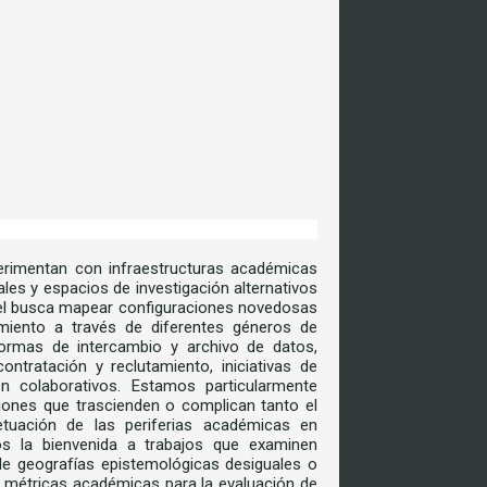
rimentan con infraestructuras académicas
les y espacios de investigación alternativos
anel busca mapear configuraciones novedosas
miento a través de diferentes géneros de
formas de intercambio y archivo de datos,
ntratación y reclutamiento, iniciativas de
ón colaborativos. Estamos particularmente
ciones que trascienden o complican tanto el
etuación de las periferias académicas en
s la bienvenida a trabajos que examinen
 de geografías epistemológicas desiguales o
e métricas académicas para la evaluación de