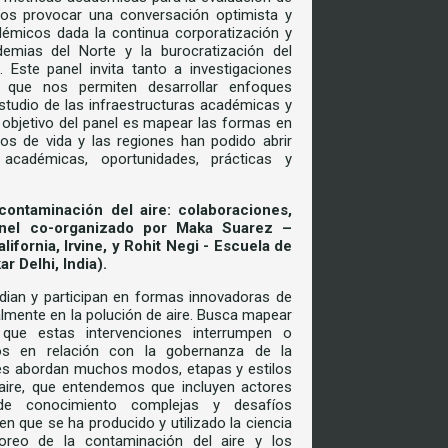
mos provocar una conversación optimista y
émicos dada la continua corporatización y
emias del Norte y la burocratización del
. Este panel invita tanto a investigaciones
s que nos permiten desarrollar enfoques
studio de las infraestructuras académicas y
 objetivo del panel es mapear las formas en
os de vida y las regiones han podido abrir
académicas, oportunidades, prácticas y
ontaminación del aire: colaboraciones,
anel co-organizado por Maka Suarez –
lifornia, Irvine, y Rohit Negi - Escuela de
 Delhi, India).
ian y participan en formas innovadoras de
lmente en la polución de aire. Busca mapear
ue estas intervenciones interrumpen o
ros en relación con la gobernanza de la
nes abordan muchos modos, etapas y estilos
aire, que entendemos que incluyen actores
 de conocimiento complejas y desafíos
en que se ha producido y utilizado la ciencia
oreo de la contaminación del aire y los