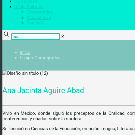
COVID2019
Radio Kaleidos
Corpografías
Altavoz SOS
Podcast
✕
Inicio
Equipo Corpografías
Ana Jacinta Aguire Abad
Vivió en México, donde siguió los preceptos de la Oralidad, cor
conferencias y charlas sobre la sordera.
Se licenció en Ciencias de la Educación, mención Lengua, Literatur