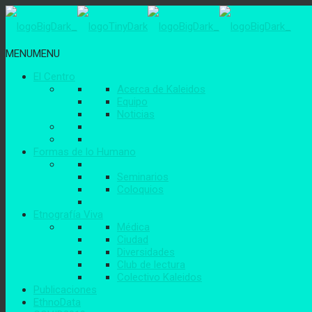
MENU
MENU
El Centro
Acerca de Kaleidos
Equipo
Noticias
Formas de lo Humano
Seminarios
Coloquios
Etnografía Viva
Médica
Ciudad
Diversidades
Club de lectura
Colectivo Kaleidos
Publicaciones
EthnoData