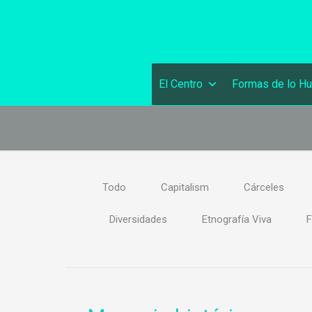
El Centro
Formas de lo H
Todo
Capitalism
Cárceles
Diversidades
Etnografía Viva
F