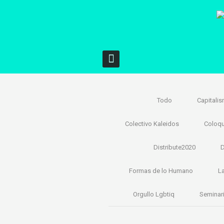
Todo
Capitali
Colectivo Kaleidos
Coloqu
Distribute2020
D
Formas de lo Humano
L
Orgullo Lgbtiq
Seminar