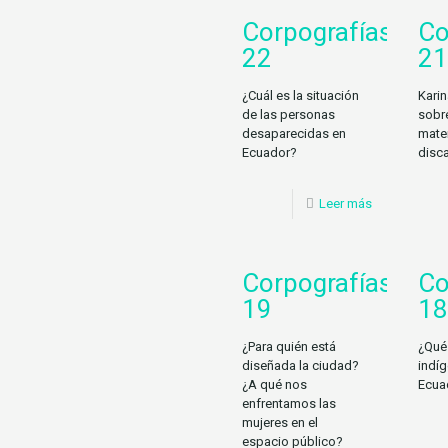
Corpografías
Co
22
21
¿Cuál es la situación
Karin
de las personas
sobr
desaparecidas en
mater
Ecuador?
disc
Leer más
Corpografías
Co
19
18
¿Para quién está
¿Qué 
diseñada la ciudad?
indíg
¿A qué nos
Ecua
enfrentamos las
mujeres en el
espacio público?