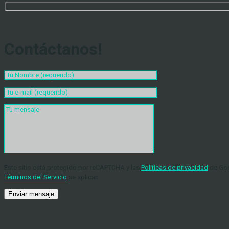
Contáctanos!
Este sitio está protegido por reCAPTCHA y las
Políticas de privacidad
de Goo
Términos del Servicio
se aplican.