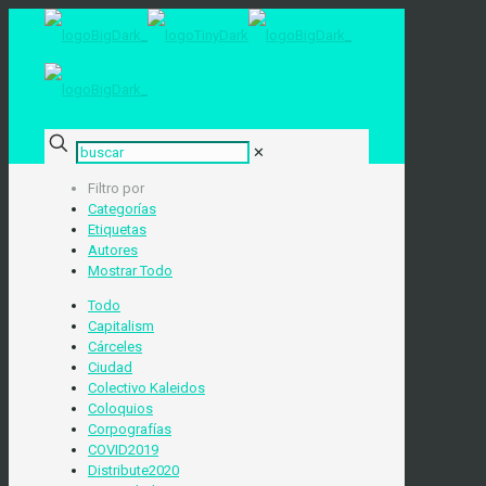
✕
Filtro por
Categorías
Etiquetas
Autores
Mostrar Todo
Todo
Capitalism
Cárceles
Ciudad
Colectivo Kaleidos
Coloquios
Corpografías
COVID2019
Distribute2020