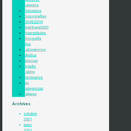
Kaleidos
Coloquios
Corpografías
COVID2019
Distribute2020
Diversidades
Etnografía
Viva
Laboratorios
Médica
Noticias
Orgullo
Lgbtiq
Seminarios
Sin
categorizar
Talleres
Archives
octubre
2021
junio
2021