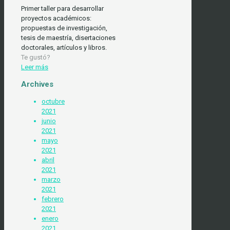
Primer taller para desarrollar
proyectos académicos:
propuestas de investigación,
tesis de maestría, disertaciones
doctorales, artículos y libros.
Te gustó?
Leer más
Archives
octubre
2021
junio
2021
mayo
2021
abril
2021
marzo
2021
febrero
2021
enero
2021