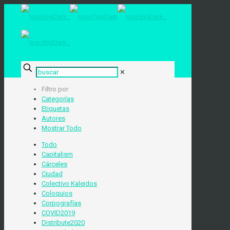
✕
Filtro por
Categorías
Etiquetas
Autores
Mostrar Todo
Todo
Capitalism
Cárceles
Ciudad
Colectivo Kaleidos
Coloquios
Corpografías
COVID2019
Distribute2020