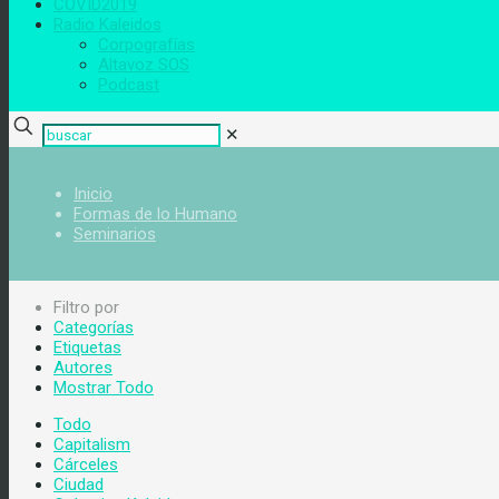
COVID2019
Radio Kaleidos
Corpografías
Altavoz SOS
Podcast
✕
Inicio
Formas de lo Humano
Seminarios
Filtro por
Categorías
Etiquetas
Autores
Mostrar Todo
Todo
Capitalism
Cárceles
Ciudad