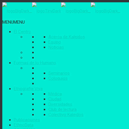
MENU
MENU
El Centro
Acerca de Kaleidos
Equipo
Noticias
Formas de lo Humano
Seminarios
Coloquios
Etnografía Viva
Médica
Ciudad
Diversidades
Club de lectura
Colectivo Kaleidos
Publicaciones
EthnoData