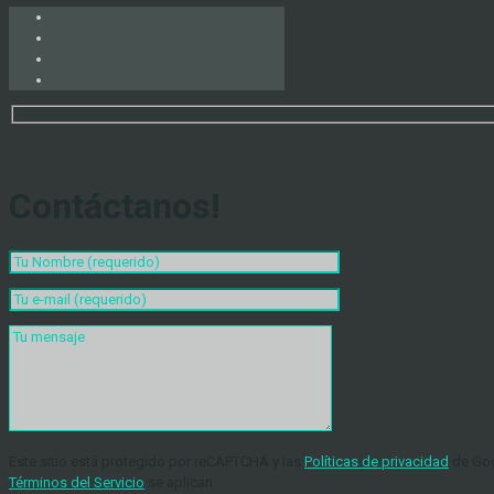
Contáctanos!
Este sitio está protegido por reCAPTCHA y las
Políticas de privacidad
de Goo
Términos del Servicio
se aplican.