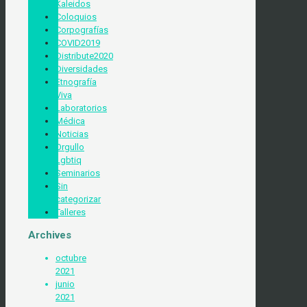
Kaleidos
Coloquios
Corpografías
COVID2019
Distribute2020
Diversidades
Etnografía
Viva
Laboratorios
Médica
Noticias
Orgullo
Lgbtiq
Seminarios
Sin
categorizar
Talleres
Archives
octubre
2021
junio
2021